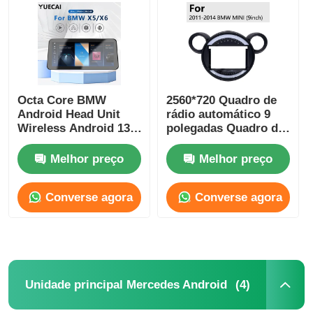
Octa Core BMW
2560*720 Quadro de
Android Head Unit
rádio automático 9
Wireless Android 13
polegadas Quadro de
Car Player 1920 * 720
carro estéreo
Colocação do painel
Melhor preço
Melhor preço
Converse agora
Converse agora
Casa
Produtos
(4)
Unidade principal Mercedes Android
Quem Somos