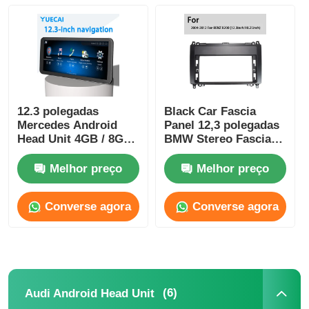
Fábrica
Controle de Qualidade
12.3 polegadas
Black Car Fascia
Mercedes Android
Panel 12,3 polegadas
Fale Conosco
Head Unit 4GB / 8GB
BMW Stereo Fascia
All In One Carplay
Para Mercedes Benz
B200 2004-2012
Melhor preço
Melhor preço
notícias
Converse agora
Converse agora
Todos os casos
Pedir um orçamento
(6)
Audi Android Head Unit
Unidade da cabeça de Android do carro