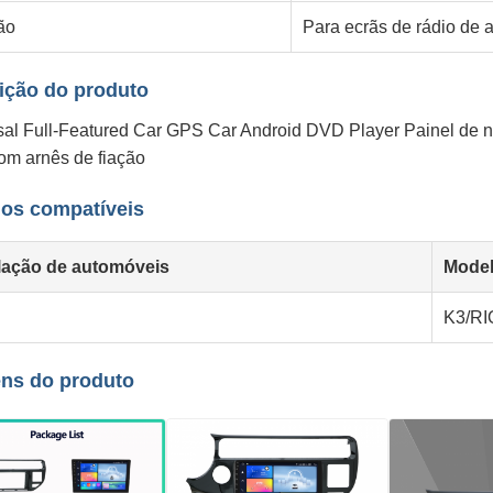
ão
Para ecrãs de rádio de 
ição do produto
sal Full-Featured Car GPS Car Android DVD Player Painel de 
om arnês de fiação
os compatíveis
alação de automóveis
Mode
K3/RI
ns do produto