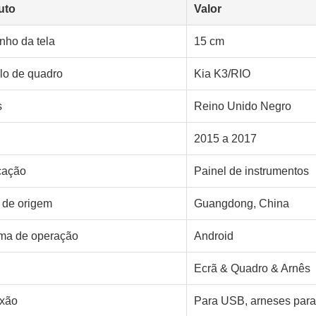
uto
Valor
ho da tela
15 cm
lo de quadro
Kia K3/RIO
s
Reino Unido Negro
2015 a 2017
cação
Painel de instrumentos
 de origem
Guangdong, China
ma de operação
Android
Ecrã & Quadro & Arnês
xão
Para USB, arneses para