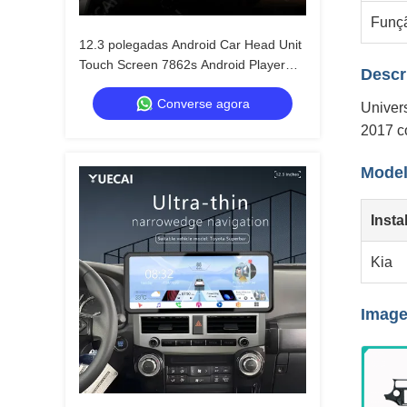
Funç
12.3 polegadas Android Car Head Unit
Touch Screen 7862s Android Player
Descr
Para Prado Dominator
Converse agora
Univer
2017 c
Model
Inst
Kia
Image