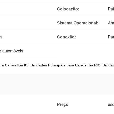
Colocação:
Pai
Sistema Operacional:
And
ês
Conexão:
Par
de automóveis
,
,
ra Carros Kia K3
Unidades Principais para Carros Kia RIO
Unidad
Preço
us