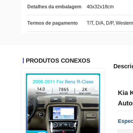
Detalhes da embalagem
40x32x18cm
Termos de pagamento
T/T, D/A, D/P, Weste
PRODUTOS CONEXOS
Descri
Kia 
Auto
Espec