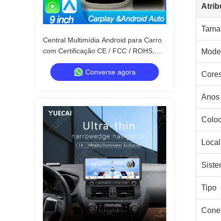
Atrib
Taman
Central Multimídia Android para Carro
com Certificação CE / FCC / ROHS,
Mode
Tela de 9 Polegadas com Saída de
Converse agora
Áudio 4 X 50w
Core
Anos
Colo
Local
Siste
Tipo
Cone