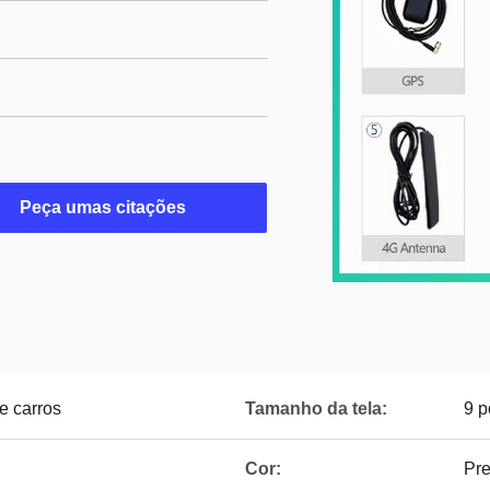
Peça umas citações
e carros
Tamanho da tela:
9 p
Cor:
Pre