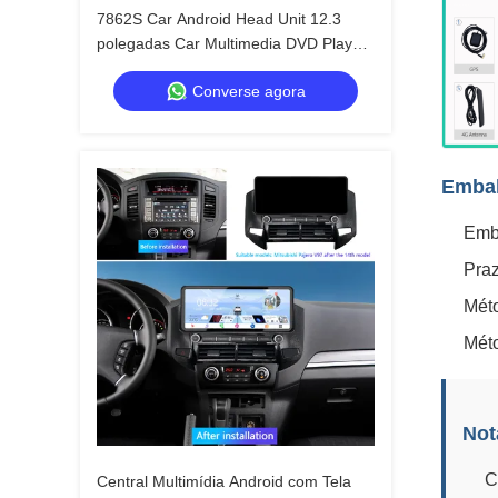
7862S Car Android Head Unit 12.3
polegadas Car Multimedia DVD Player
4G + 64G Para Toyota Superbar 2007 -
Converse agora
2021
Embal
Emb
Praz
Mét
Méto
Not
C
Central Multimídia Android com Tela