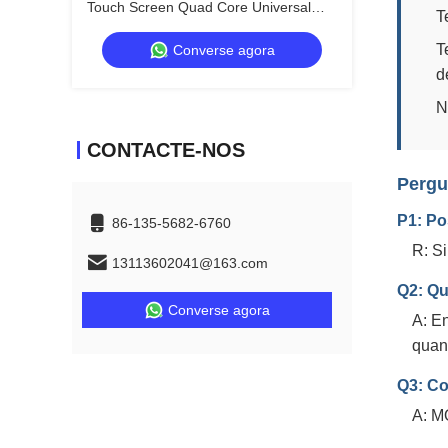
Touch Screen Quad Core Universal
T
DVD Player Automotivo 12.3
T
Converse agora
Polegadas Para Mitsubishi Pajero V97
d
N
CONTACTE-NOS
Pergu
P1: Po
86-135-5682-6760
R: S
13113602041@163.com
Q2: Qu
Converse agora
A: E
quan
Q3: Co
A: M