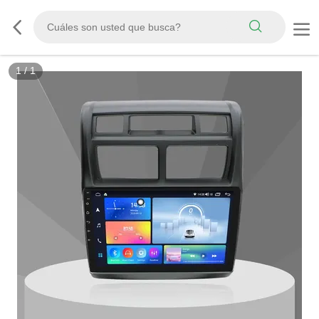
1
/
1