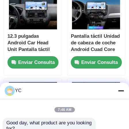
12.3 pulgadas
Pantalla táctil Unidad
Android Car Head
de cabeza de coche
Unit Pantalla táctil
Android Cuad Core
7862s Android
Universal Car DVD
Enviar Consulta
Enviar Consulta
Jugador para el
Player 12.3 pulgadas
Dominador Prado
Para Mitsubishi
Pajero V97
YC
7:46 AM
Good day, what product are you looking 
for?