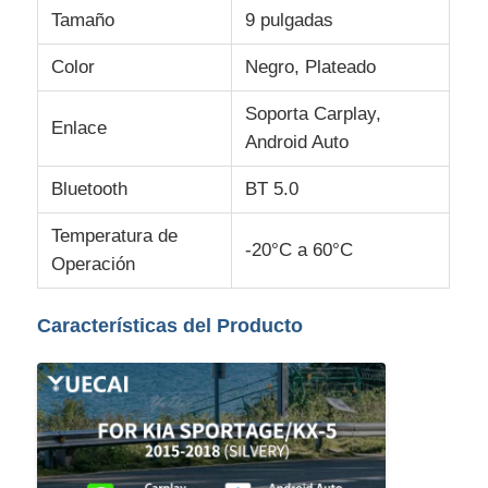
Tamaño
9 pulgadas
Visita a la fábrica
Color
Negro, Plateado
Soporta Carplay,
Enlace
Control de Calidad
Android Auto
Bluetooth
BT 5.0
Contacto
Temperatura de
-20°C a 60°C
Operación
noticias
Características del Producto
Todos los casos
Solicitar una cotización
Unidad de la cabeza de Android del coche