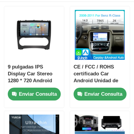
9 pulgadas IPS
CE / FCC / ROHS
Display Car Stereo
certificado Car
1280 * 720 Android
Android Unidad de
Car DVD Player
cabeza de 9 pulgadas
Enviar Consulta
Enviar Consulta
Portable para el Benz
Unidad de cabeza de
tablero con salida de
audio de 4 x 50w