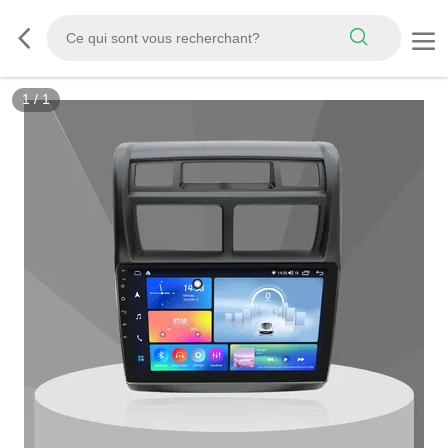
1
/
1