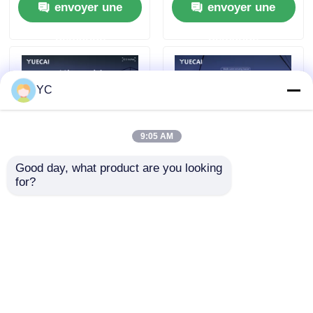
envoyer une
envoyer une
Prado Dominator
demande
demande
YC
9:05 AM
Good day, what product are you looking 
for?
7862S Unité de tête
Unité de tête Android
Android de voiture
pour voiture à quatre
12.3 pouces Lecteur
cœurs radio de
de DVD multimédia
voiture à grand écran
envoyer une
envoyer une
pour voiture 4G +
sans fil pour Toyota
64G Pour Toyota
Corolla
demande
demande
Superbar 2007 - 2021
Aperçu
Au sujet de nous
Contactez-nous