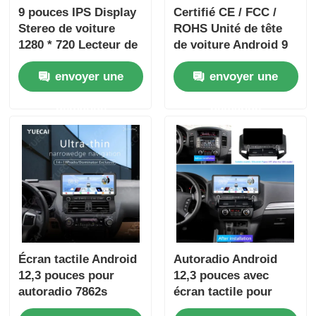
9 pouces IPS Display
Certifié CE / FCC /
Stereo de voiture
ROHS Unité de tête
1280 * 720 Lecteur de
de voiture Android 9
DVD de voiture
pouces Unité de tête
envoyer une
envoyer une
Android Portable
de tableau de bord
Pour Benz
avec sortie audio 4 x
demande
demande
50w
Écran tactile Android
Autoradio Android
12,3 pouces pour
12,3 pouces avec
autoradio 7862s
écran tactile pour
Android Player pour
Mitsubishi Pajero V97