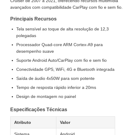
Cruiser de 2007 a 2021, oferecendo recursos multimídia
avançados com compatibilidade CarPlay com fio e sem fio.
Fábrica
Principais Recursos
Tela sensível ao toque de alta resolução de 12,3
polegadas
Controle de Qualidade
Processador Quad-core ARM Cortex-A9 para
desempenho suave
Fale Conosco
Suporte Android Auto/CarPlay com fio e sem fio
Conectividade GPS, WiFi, 4G e Bluetooth integrada
notícias
Saída de áudio 4x50W para som potente
Tempo de resposta rápido inferior a 20ms
Todos os casos
Design de montagem no painel
Especificações Técnicas
Pedir um orçamento
Atributo
Valor
Unidade da cabeça de Android do carro
Sistema
Android