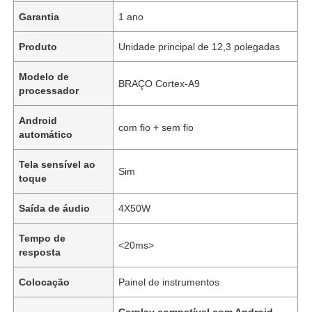
Garantia
1 ano
Produto
Unidade principal de 12,3 polegadas
Modelo de
BRAÇO Cortex-A9
processador
Android
com fio + sem fio
automático
Tela sensível ao
Sim
toque
Saída de áudio
4X50W
Tempo de
<20ms>
resposta
Colocação
Painel de instrumentos
Carplay compatível com Android