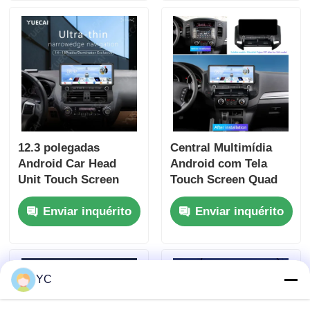
50w
12.3 polegadas
Central Multimídia
Android Car Head
Android com Tela
Unit Touch Screen
Touch Screen Quad
7862s Android Player
Core Universal DVD
Enviar inquérito
Enviar inquérito
Para Prado
Player Automotivo
Dominator
12.3 Polegadas Para
Mitsubishi Pajero V97
YC