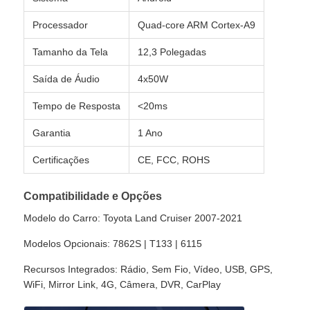
Processador
Quad-core ARM Cortex-A9
BMW Android Head Unit
Tamanho da Tela
12,3 Polegadas
Saída de Áudio
4x50W
Unidade principal Mercedes Android
Tempo de Resposta
<20ms
Audi Android Head Unit
Garantia
1 Ano
Certificações
CE, FCC, ROHS
Android Carplay Box
Compatibilidade e Opções
Unidade de cabeça do Lexus Android
Modelo do Carro: Toyota Land Cruiser 2007-2021
Modelos Opcionais: 7862S | T133 | 6115
Mazda Android Head Unit
Recursos Integrados: Rádio, Sem Fio, Vídeo, USB, GPS,
WiFi, Mirror Link, 4G, Câmera, DVR, CarPlay
Toyota Android Head Unit