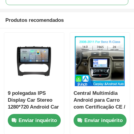
Produtos recomendados
9 polegadas IPS
Central Multimídia
Display Car Stereo
Android para Carro
1280*720 Android Car
com Certificação CE /
DVD Player Portable
FCC / ROHS, Tela de
Enviar inquérito
Enviar inquérito
For Benz
9 Polegadas com
Saída de Áudio 4 X