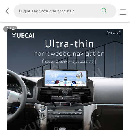
2
/
4