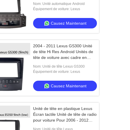
stéréo Pour 2009 - 2011 Lexus
Nom: Unité automatique Android
LX570
Équipement de voiture: Lexus
Causez Maintenant
2004 - 2011 Lexus GS300 Unité
de tête Hi Res Android Unités de
tête de voiture avec cadre en
plastique
Nom: Unité de tête Lexus GS300
Équipement de voiture: Lexus
Causez Maintenant
Unité de tête en plastique Lexus
Écran tactile Unité de tête de radio
pour voiture Pour 2006 - 2012
ES350 mains libres
Nom: Unité de tête Lexus