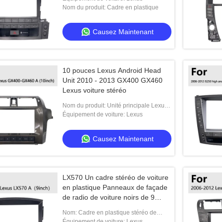
Nom du produit: Cadre en plastique
Causez Maintenant
10 pouces Lexus Android Head
Unit 2010 - 2013 GX400 GX460
Lexus voiture stéréo
Nom du produit: Unité principale Lexus
Android
Équipement de voiture: Lexus
Causez Maintenant
LX570 Un cadre stéréo de voiture
en plastique Panneaux de façade
de radio de voiture noirs de 9
pouces pour Lexus 2009-2011
Nom: Cadre en plastique stéréo de
voiture
Équipement de voiture: Lexus