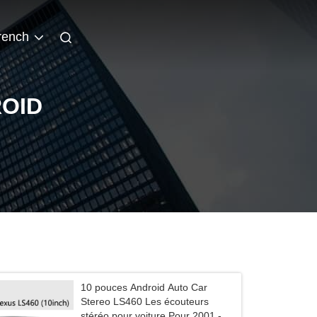
rench
ROID
10 pouces Android Auto Car
Stereo LS460 Les écouteurs
stéréo pour voiture Pour 2001 -