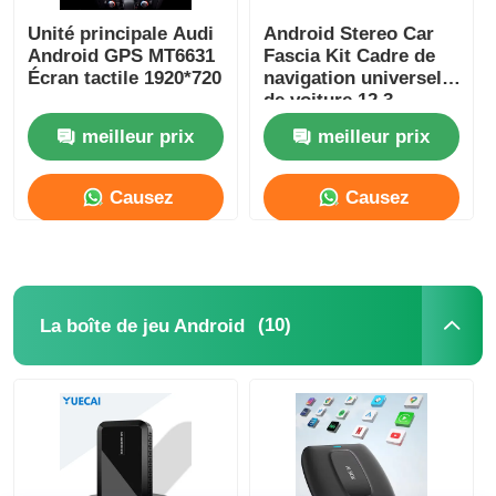
Unité principale Audi
Android Stereo Car
Android GPS MT6631
Fascia Kit Cadre de
Écran tactile 1920*720
navigation universel
de voiture 12,3
pouces Pour Audi Q3
meilleur prix
meilleur prix
/ Q5 / Q7
Causez
Causez
Maintenant
Maintenant
(10)
La boîte de jeu Android