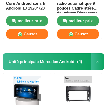
Core Android sans fil
radio automatique 9
Android 13 1920*720
pouces Cadre stéréo
GPS pour DVD de voiture
de voiture Placement
du tableau de bord
meilleur prix
meilleur prix
Lecteur multimédia de voiture
Causez
Causez
Maintenant
Maintenant
(4)
Unité principale Mercedes Android