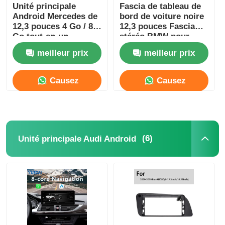
Unité principale
Fascia de tableau de
Android Mercedes de
bord de voiture noire
12,3 pouces 4 Go / 8
12,3 pouces Fascia
Go tout-en-un
stéréo BMW pour
Carplay
Mercedes Benz B200
meilleur prix
meilleur prix
2004-2012
Causez
Causez
Maintenant
Maintenant
(6)
Unité principale Audi Android