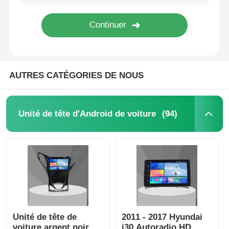
Visite d'usine
Contrôle de la qualité
AUTRES CATÉGORIES DE NOUS
Contact
(94)
Unité de tête d'Android de voiture
nouvelles
Tous les cas
Demande de soumission
Unité de tête de
2011 - 2017 Hyundai
Unité de tête d'Android de voiture
voiture argent noir
i30 Autoradio HD