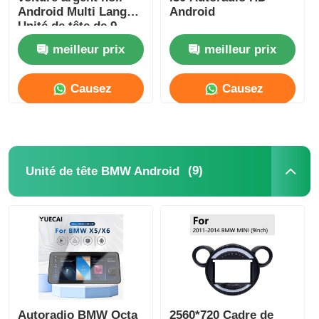
Android Multi Langue
Android
Unité de tête de 9
Unité de tête BMW Android
pouces Pour
meilleur prix
meilleur prix
HYUNDAI AZERA
2011-2012
Unité principale Mercedes Android
Causez
Causez
Maintenant
Maintenant
Unité principale Audi Android
(9)
Unité de tête BMW Android
La boîte de jeu Android
Unité principale Lexus Android
Unité principale Mazda Android
Unité principale Toyota Android
Autoradio BMW Octa
2560*720 Cadre de