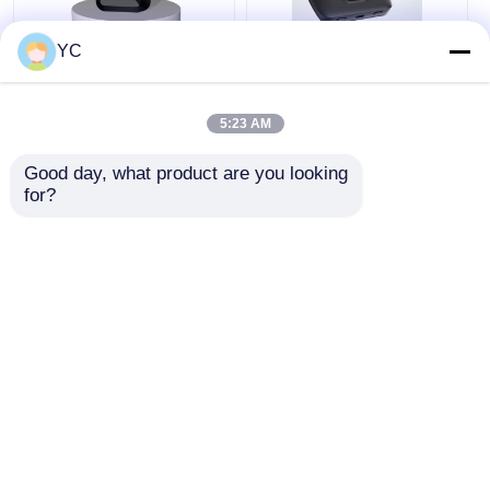
YC
Boîte USB Android
Android 12 voiture
Carplay câblée à la
multimédia Smart
boîte sans fil
Box 4G 64G Carplay
automatique AI boîte
Android Auto AI Box
5:23 AM
d'écran de projection
meilleur prix
meilleur prix
HDMI HD
Good day, what product are you looking 
for?
Causez
Causez
Maintenant
Maintenant
Regardez plus
Aperçu
Au sujet de nous
Contactez-nous
Desktop Site
Plan du site
Politique en matière de protection de la vie privée