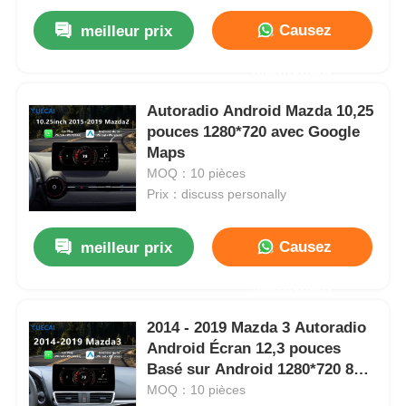
Causez
meilleur prix
Maintenant
Autoradio Android Mazda 10,25
pouces 1280*720 avec Google
Maps
MOQ：10 pièces
Prix：discuss personally
Causez
meilleur prix
Maintenant
2014 - 2019 Mazda 3 Autoradio
Android Écran 12,3 pouces
Basé sur Android 1280*720 8
cœurs 1,8 GHz
MOQ：10 pièces