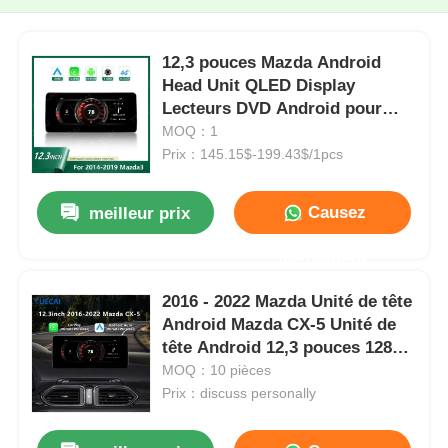
12,3 pouces Mazda Android
Head Unit QLED Display
Lecteurs DVD Android pour
voiture 1920*720 pour Mazda3
MOQ：1
Prix：145.15$-199.43$/1pcs
Causez
meilleur prix
Maintenant
2016 - 2022 Mazda Unité de tête
Android Mazda CX-5 Unité de
tête Android 12,3 pouces 1280 *
720 8 cœurs 1,8 GHz
MOQ：10 pièces
Prix：discuss personally