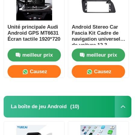
Unité principale Audi
Android Stereo Car
Android GPS MT6631
Fascia Kit Cadre de
Écran tactile 1920*720
navigation universel
de voiture 12,3
pouces Pour Audi Q3
meilleur prix
meilleur prix
/ Q5 / Q7
Causez
Causez
Maintenant
Maintenant
(10)
La boîte de jeu Android