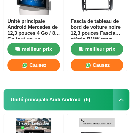
Unité principale
Fascia de tableau de
Android Mercedes de
bord de voiture noire
12,3 pouces 4 Go / 8
12,3 pouces Fascia
Go tout-en-un
stéréo BMW pour
Carplay
Mercedes Benz B200
meilleur prix
meilleur prix
2004-2012
Causez
Causez
Maintenant
Maintenant
(6)
Unité principale Audi Android