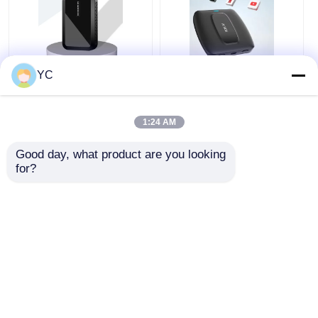
YC
Boîte USB Android
Android 12 voiture
Carplay câblée à la
multimédia Smart
boîte sans fil
Box 4G 64G Carplay
automatique AI boîte
Android Auto AI Box
1:24 AM
d'écran de projection
meilleur prix
meilleur prix
HDMI HD
Good day, what product are you looking 
for?
Causez
Causez
Maintenant
Maintenant
Regardez plus
Aperçu
Au sujet de nous
Contactez-nous
Desktop Site