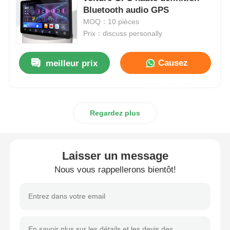
Bluetooth audio GPS
MOQ：10 pièces
Unité de tête BMW Android
Prix：discuss personally
Unité principale Mercedes Android
Causez
meilleur prix
Maintenant
Unité principale Audi Android
Regardez plus
La boîte de jeu Android
Laisser un message
Unité principale Lexus Android
Nous vous rappellerons bientôt!
Unité principale Mazda Android
Unité principale Toyota Android