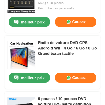
MOQ：10 pièces
Prix：discuss personally
Visite d'usine
Causez
meilleur prix
Contrôle de la qualité
Maintenant
Radio de voiture DVD GPS
Contact
Android WiFi 4 Go / 6 Go / 8 Go
Grand écran tactile
nouvelles
Tous les cas
Causez
meilleur prix
Demande de soumission
Maintenant
9 pouces / 10 pouces DVD
Unité de tête d'Android de voiture
voiture GPS haute définition