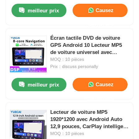
Causez
meilleur prix
Maintenant
Écran tactile DVD de voiture
GPS Android 10 Lecteur MP5
de voiture universel avec
Bluetooth
MOQ：10 pièces
Prix：discuss personally
Causez
meilleur prix
Maintenant
Lecteur de voiture MP5
1920*1200 avec Android Auto
12,9 pouces, CarPlay intelligent
et grand écran
MOQ：10 pièces