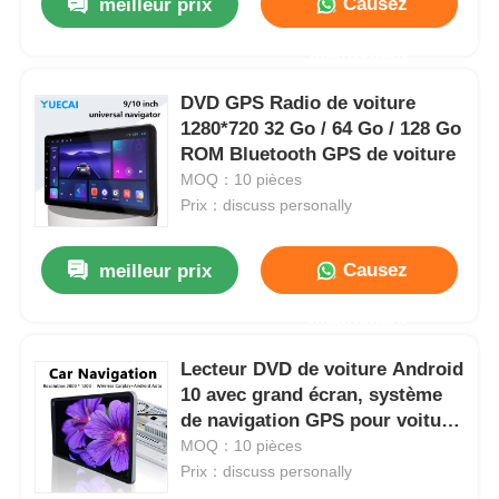
Causez
meilleur prix
Maintenant
DVD GPS Radio de voiture
1280*720 32 Go / 64 Go / 128 Go
ROM Bluetooth GPS de voiture
MOQ：10 pièces
Prix：discuss personally
Causez
meilleur prix
Maintenant
Lecteur DVD de voiture Android
10 avec grand écran, système
de navigation GPS pour voiture
de 9 pouces / 10 pouces
MOQ：10 pièces
Prix：discuss personally