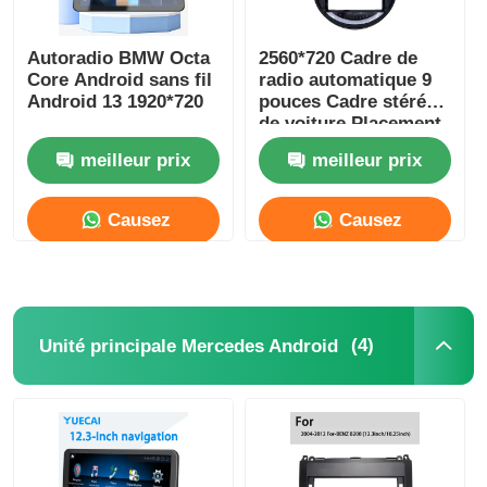
Autoradio BMW Octa
2560*720 Cadre de
Core Android sans fil
radio automatique 9
Android 13 1920*720
pouces Cadre stéréo
de voiture Placement
du tableau de bord
meilleur prix
meilleur prix
Causez
Causez
Maintenant
Maintenant
(4)
Unité principale Mercedes Android