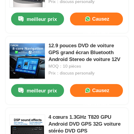
Prix：discuss personally
Causez
meilleur prix
Maintenant
12.9 pouces DVD de voiture
GPS grand écran Bluetooth
Android Stereo de voiture 12V
MOQ：10 pièces
Prix：discuss personally
Causez
meilleur prix
Aperçu
Maintenant
Produits
4 cœurs 1.3GHz T820 GPU
Android DVD GPS 32G voiture
stéréo DVD GPS
A propos de nous