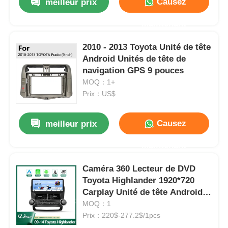
Causez
meilleur prix
Maintenant
2010 - 2013 Toyota Unité de tête
Android Unités de tête de
navigation GPS 9 pouces
MOQ：1+
Prix：US$
Causez
meilleur prix
Maintenant
Caméra 360 Lecteur de DVD
Toyota Highlander 1920*720
Carplay Unité de tête Android
12,3 pouces
MOQ：1
Prix：220$-277.2$/1pcs