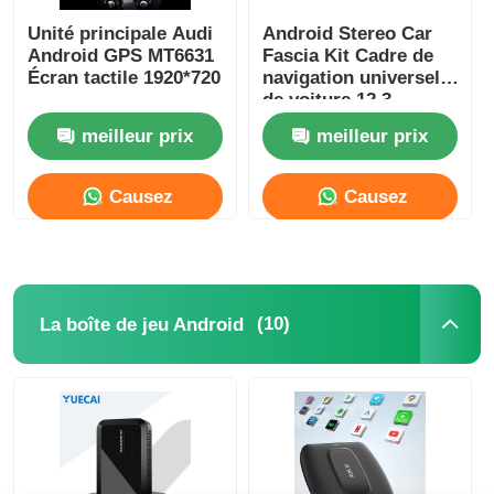
Unité principale Audi
Android Stereo Car
Android GPS MT6631
Fascia Kit Cadre de
Écran tactile 1920*720
navigation universel
de voiture 12,3
pouces Pour Audi Q3
meilleur prix
meilleur prix
/ Q5 / Q7
Causez
Causez
Maintenant
Maintenant
(10)
La boîte de jeu Android