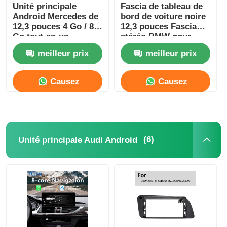
Unité principale
Fascia de tableau de
Android Mercedes de
bord de voiture noire
12,3 pouces 4 Go / 8
12,3 pouces Fascia
Go tout-en-un
stéréo BMW pour
Carplay
Mercedes Benz B200
meilleur prix
meilleur prix
2004-2012
Causez
Causez
Maintenant
Maintenant
(6)
Unité principale Audi Android