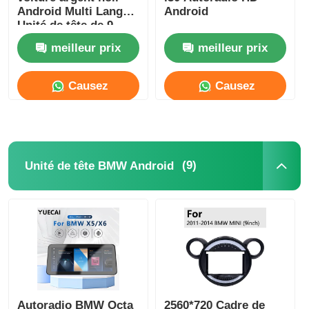
Android Multi Langue
Android
Unité de tête de 9
Unité de tête BMW Android
pouces Pour
meilleur prix
meilleur prix
HYUNDAI AZERA
2011-2012
Unité principale Mercedes Android
Causez
Causez
Maintenant
Maintenant
Unité principale Audi Android
(9)
Unité de tête BMW Android
La boîte de jeu Android
Unité principale Lexus Android
Unité principale Mazda Android
Unité principale Toyota Android
Autoradio BMW Octa
2560*720 Cadre de