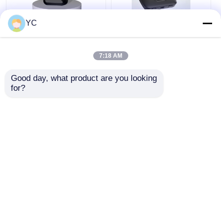
YC
Boîte USB Android
Android 12 voiture
Carplay câblée à la
multimédia Smart
boîte sans fil
Box 4G 64G Carplay
automatique AI boîte
Android Auto AI Box
7:18 AM
d'écran de projection
meilleur prix
meilleur prix
HDMI HD
Good day, what product are you looking 
for?
Causez
Causez
Maintenant
Maintenant
Regardez plus
Aperçu
Au sujet de nous
Contactez-nous
Desktop Site
Plan du site
Politique en matière de protection de la vie privée