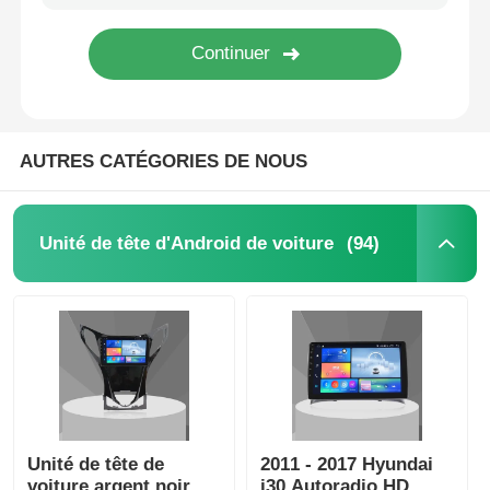
Visite d'usine
Contrôle de la qualité
AUTRES CATÉGORIES DE NOUS
Contact
(94)
Unité de tête d'Android de voiture
nouvelles
Tous les cas
Demande de soumission
Unité de tête de
2011 - 2017 Hyundai
Unité de tête d'Android de voiture
voiture argent noir
i30 Autoradio HD