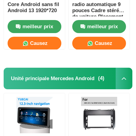
Core Android sans fil
radio automatique 9
Android 13 1920*720
pouces Cadre stéréo
GPS pour DVD de voiture
de voiture Placement
du tableau de bord
meilleur prix
meilleur prix
Lecteur multimédia de voiture
Causez
Causez
Maintenant
Maintenant
(4)
Unité principale Mercedes Android