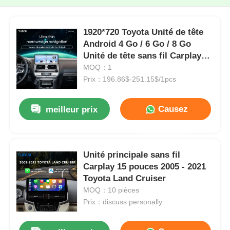
1920*720 Toyota Unité de tête
Android 4 Go / 6 Go / 8 Go
Unité de tête sans fil Carplay
Fonction d'image panoramique
MOQ：1
Prix：196.86$-251.15$/1pcs
Causez
meilleur prix
Maintenant
Unité principale sans fil
Carplay 15 pouces 2005 - 2021
Toyota Land Cruiser
MOQ：10 pièces
Prix：discuss personally