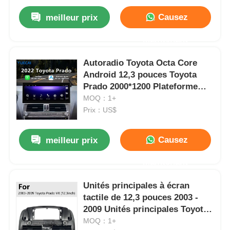
Causez
meilleur prix
Maintenant
Autoradio Toyota Octa Core
Android 12,3 pouces Toyota
Prado 2000*1200 Plateforme
TS10
MOQ：1+
Prix：US$
Causez
meilleur prix
Maintenant
Unités principales à écran
tactile de 12,3 pouces 2003 -
2009 Unités principales Toyota
pour Prado VX
MOQ：1+