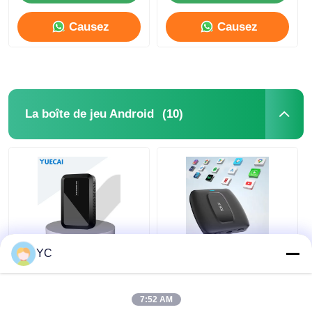
Causez
Causez
Maintenant
Maintenant
(10)
La boîte de jeu Android
YC
Boîte USB Android
Android 12 voiture
Carplay câblée à la
multimédia Smart
boîte sans fil
Box 4G 64G Carplay
automatique AI boîte
Android Auto AI Box
7:52 AM
d'écran de projection