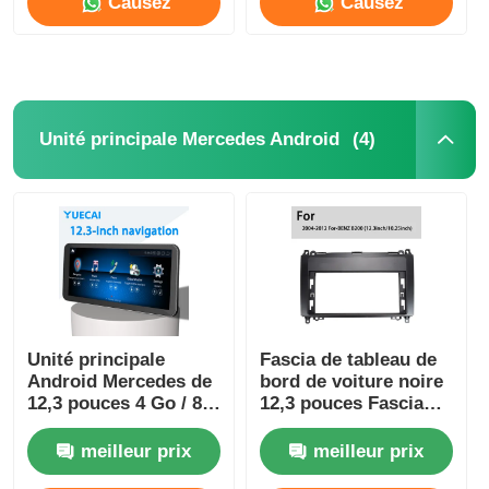
Causez
Causez
Maintenant
Maintenant
(4)
Unité principale Mercedes Android
Unité principale
Fascia de tableau de
Android Mercedes de
bord de voiture noire
12,3 pouces 4 Go / 8
12,3 pouces Fascia
Go tout-en-un
stéréo BMW pour
Carplay
Mercedes Benz B200
meilleur prix
meilleur prix
2004-2012