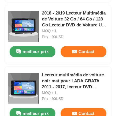
2018 - 2019 Lecteur Multimédia
Visite d'usine
de Voiture 32 Go / 64 Go / 128
Go Lecteur DVD de Voiture USB
pour LADA GRATA
MOQ：1
Contrôle de la qualité
Prix：90USD
Contact
meilleur prix
Contact
nouvelles
Lecteur multimédia de voiture
Tous les cas
noir mat pour LADA GRATA
2011 - 2017, lecteur DVD
Bluetooth
MOQ：1
Demande de soumission
Prix：90USD
Unité de tête d'Android de voiture
meilleur prix
Contact