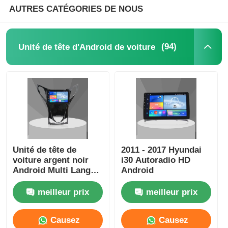
AUTRES CATÉGORIES DE NOUS
GPS pour DVD de voiture
(94)
Unité de tête d'Android de voiture
Lecteur multimédia de voiture
Unité de tête de
2011 - 2017 Hyundai
voiture argent noir
i30 Autoradio HD
Android Multi Langue
Android
Unité de tête de 9
pouces Pour
meilleur prix
meilleur prix
HYUNDAI AZERA
2011-2012
Causez
Causez