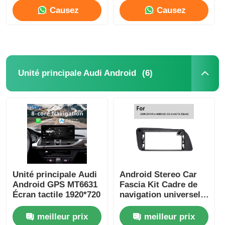
Causez
Causez
Maintenant
Maintenant
(6)
Unité principale Audi Android
Unité principale Audi
Android Stereo Car
Android GPS MT6631
Fascia Kit Cadre de
Écran tactile 1920*720
navigation universel
de voiture 12,3
pouces Pour Audi Q3
meilleur prix
meilleur prix
/ Q5 / Q7