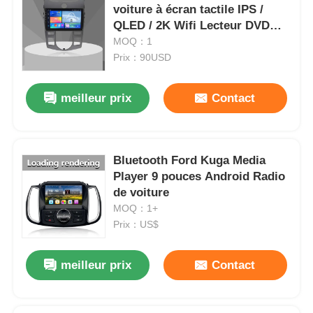
voiture à écran tactile IPS /
QLED / 2K Wifi Lecteur DVD
pour voiture pour KIA FORTE
MOQ：1
2009 - 2012
Prix：90USD
meilleur prix
Contact
Bluetooth Ford Kuga Media
Player 9 pouces Android Radio
de voiture
MOQ：1+
Prix：US$
meilleur prix
Contact