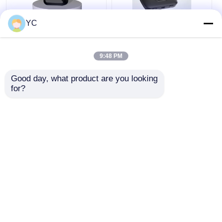
YC
Boîte USB Android
Android 12 voiture
Carplay câblée à la
multimédia Smart
boîte sans fil
Box 4G 64G Carplay
automatique AI boîte
Android Auto AI Box
9:48 PM
d'écran de projection
meilleur prix
meilleur prix
HDMI HD
Good day, what product are you looking 
for?
Causez
Causez
Maintenant
Maintenant
Regardez plus
Aperçu
Au sujet de nous
Contactez-nous
Desktop Site
Plan du site
Politique en matière de protection de la vie privée