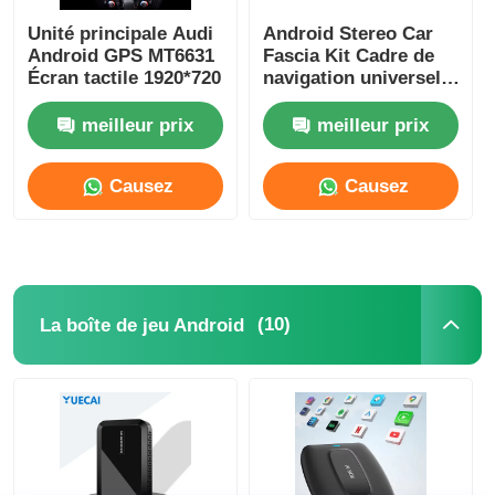
Unité principale Audi
Android Stereo Car
Android GPS MT6631
Fascia Kit Cadre de
Écran tactile 1920*720
navigation universel
de voiture 12,3
pouces Pour Audi Q3
meilleur prix
meilleur prix
/ Q5 / Q7
Causez
Causez
Maintenant
Maintenant
(10)
La boîte de jeu Android