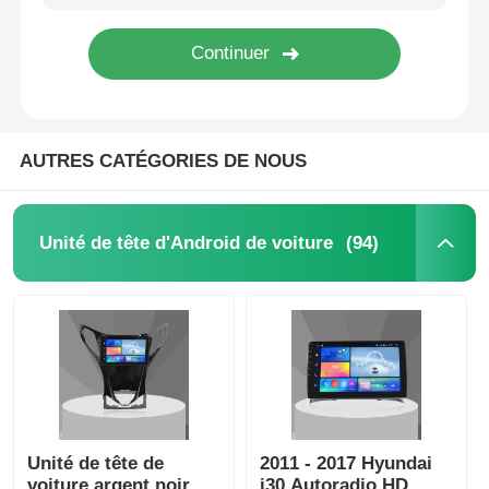
Visite d'usine
Contrôle de la qualité
AUTRES CATÉGORIES DE NOUS
Contact
(94)
Unité de tête d'Android de voiture
nouvelles
Tous les cas
Demande de soumission
Unité de tête de
2011 - 2017 Hyundai
Unité de tête d'Android de voiture
voiture argent noir
i30 Autoradio HD