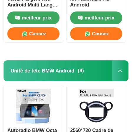
Android Multi Langue
Android
Unité de tête de 9
Unité de tête BMW Android
pouces Pour
meilleur prix
meilleur prix
HYUNDAI AZERA
2011-2012
Causez
Causez
Unité principale Mercedes Android
Maintenant
Maintenant
Unité principale Audi Android
(9)
Unité de tête BMW Android
La boîte de jeu Android
Unité principale Lexus Android
Unité principale Mazda Android
Unité principale Toyota Android
Autoradio BMW Octa
2560*720 Cadre de