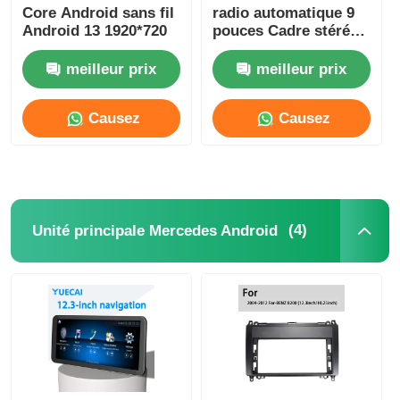
Core Android sans fil
radio automatique 9
Android 13 1920*720
pouces Cadre stéréo
GPS pour DVD de voiture
de voiture Placement
du tableau de bord
meilleur prix
meilleur prix
Lecteur multimédia de voiture
Causez
Causez
Maintenant
Maintenant
(4)
Unité principale Mercedes Android