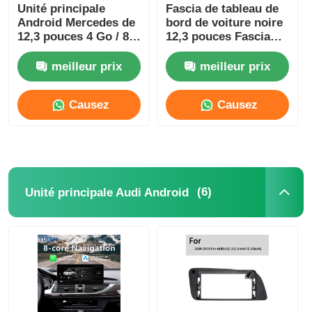
Unité principale
Fascia de tableau de
Android Mercedes de
bord de voiture noire
12,3 pouces 4 Go / 8
12,3 pouces Fascia
Go tout-en-un
stéréo BMW pour
Carplay
Mercedes Benz B200
meilleur prix
meilleur prix
2004-2012
Causez
Causez
Maintenant
Maintenant
(6)
Unité principale Audi Android